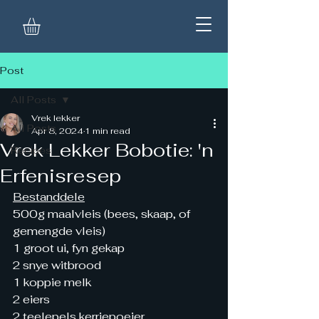
Post
All Posts
Vrek lekker
All Posts
Apr 8, 2024
1 min read
Vrek Lekker Bobotie: 'n
Recipes
Erfenisresep
Bestanddele
500g maalvleis (bees, skaap, of 
gemengde vleis)
1 groot ui, fyn gekap
2 snye witbrood
1 koppie melk
2 eiers
2 teelepels kerriepoeier