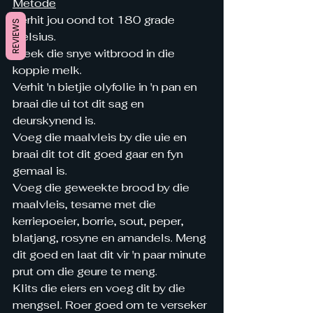
Metode
Verhit jou oond tot 180 grade 
REVIEWS
Celsius.
Week die snye witbrood in die 
koppie melk.
Verhit 'n bietjie olyfolie in 'n pan en 
braai die ui tot dit sag en 
deurskynend is.
Voeg die maalvleis by die uie en 
braai dit tot dit goed gaar en fyn 
gemaal is.
Voeg die geweekte brood by die 
maalvleis, tesame met die 
kerriepoeier, borrie, sout, peper, 
blatjang, rosyne en amandels. Meng 
dit goed en laat dit vir 'n paar minute 
prut om die geure te meng.
Klits die eiers en voeg dit by die 
mengsel. Roer goed om te verseker 